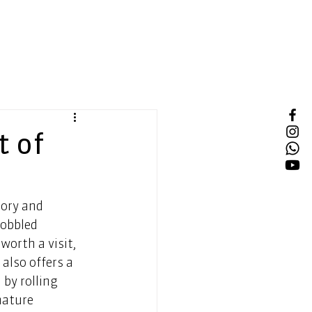
t of
tory and 
cobbled 
worth a visit, 
also offers a 
by rolling 
nature 