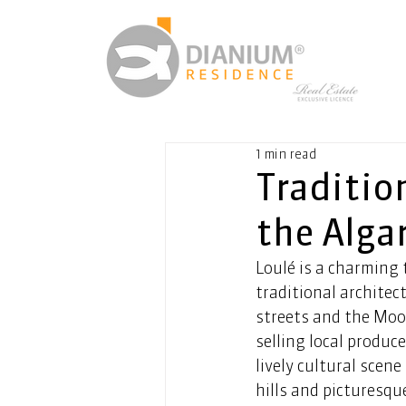
1 min read
Tradition
the Alga
Loulé is a charming 
traditional architect
streets and the Moori
selling local produc
lively cultural scen
hills and picturesque