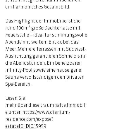
ein harmonisches Gesamtbild.  
Das Highlight der Immobilie ist die 
rund 100 m² große Dachterrasse mit 
Feuerstelle – ideal für stimmungsvolle 
Abende mit weitem Blick über das 
Meer. Mehrere Terrassen mit Südwest-
Ausrichtung garantieren Sonne bis in 
die Abendstunden. Ein beheizbarer 
Infinity-Pool sowie eine hauseigene 
Sauna vervollständigen den privaten 
Spa-Bereich.  
Lesen Sie 
mehr über diese traumhafte Immobili
e unter: 
https://www.dianium-
residence.com/expose?
estateID=DIC.15959