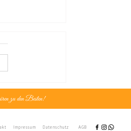
nz für...goldene
ente
ören zu den Besten!
akt
Impressum
Datenschutz
AGB