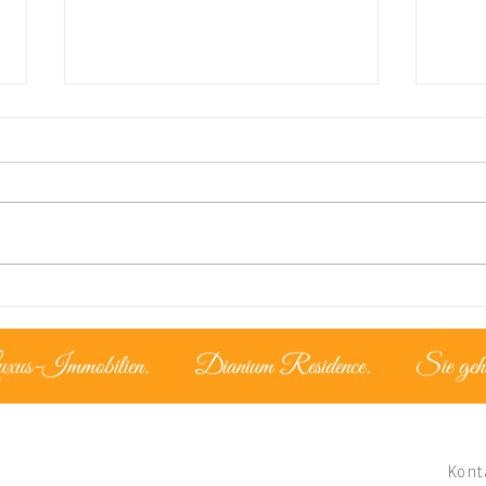
Der zypriotische Lifestyle –
Lize
Leben unter mediterraner
Mom
Sonne
uxus-Immobilien.
Dianium Residence.
Sie geh
Kont