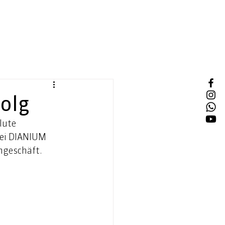
folg
lute 
bei DIANIUM 
ngeschäft. 