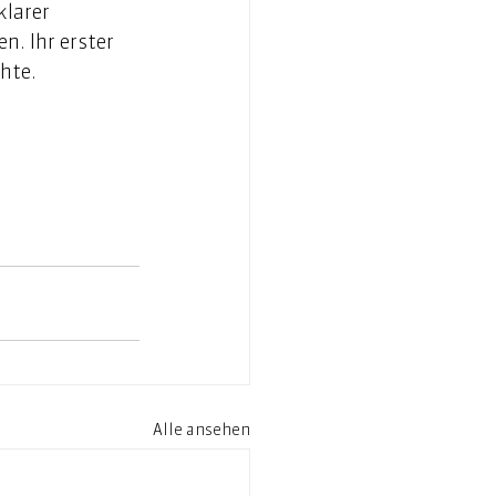
larer 
. Ihr erster 
hte. 
Alle ansehen