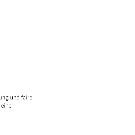
ung und faire 
einer 
 