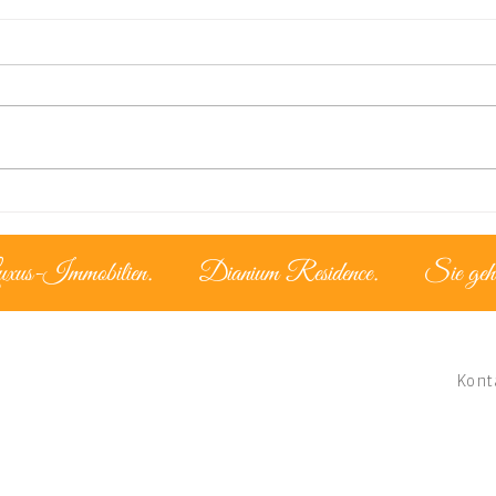
Der zypriotische Lifestyle –
Lize
Leben unter mediterraner
Mom
Sonne
uxus-Immobilien.
Dianium Residence.
Sie geh
Kont