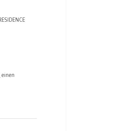
 RESIDENCE 
r
 einen 