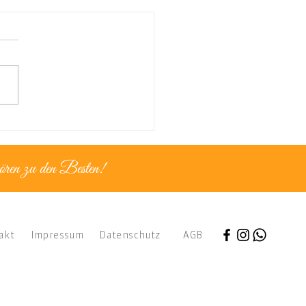
nz für...goldene
ente
ören zu den Besten!
akt
Impressum
Datenschutz
AGB