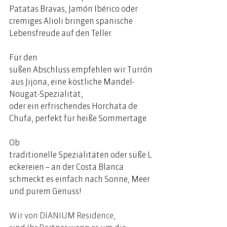
Patatas Bravas, Jamón Ibérico oder 
cremiges Alioli bringen spanische 
Lebensfreude auf den Teller. 
Für den 
süßen Abschluss empfehlen wir Turrón
 aus Jijona, eine köstliche Mandel-
Nougat-Spezialität, 
oder ein erfrischendes Horchata de 
Chufa, perfekt für heiße Sommertage.  
Ob 
traditionelle Spezialitäten oder süße L
eckereien – an der Costa Blanca 
schmeckt es einfach nach Sonne, Meer 
und purem Genuss! 
Wir von DIANIUM Residence, 