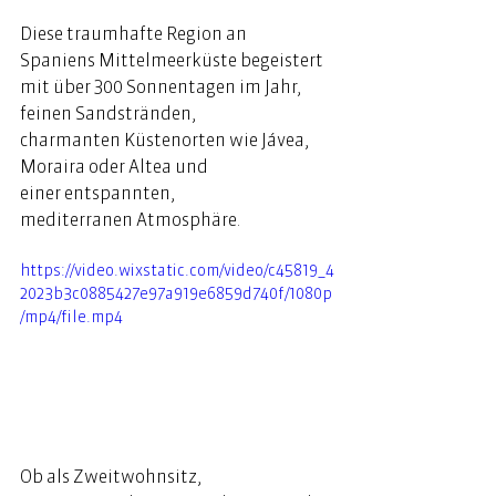
Diese traumhafte Region an 
Spaniens Mittelmeerküste begeistert 
mit über 300 Sonnentagen im Jahr, 
feinen Sandstränden, 
charmanten Küstenorten wie Jávea, 
Moraira oder Altea und 
einer entspannten, 
mediterranen Atmosphäre.  
https://video.wixstatic.com/video/c45819_4
2023b3c0885427e97a919e6859d740f/1080p
/mp4/file.mp4
Ob als Zweitwohnsitz, 